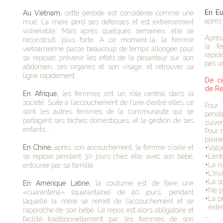
En Eu
Au Vietnam,
cette période est considérée comme une
après
mue. La mère perd ses défenses et est extrêmement
vulnérable. Mais après quelques semaines, elle se
Après
reconstruit, plus forte. A ce moment-là, la femme
la f
vietnamienne passe beaucoup de temps allongée pour
rapid
se reposer, prévenir les effets de la pesanteur sur son
pas u
abdomen, ses organes et son visage, et retrouver sa
ligne rapidement.
De ce
de R
En Afrique,
les femmes ont un rôle central dans la
société. Suite à l’accouchement de l’une d’entre elles, ce
Pour
sont les autres femmes de la communauté qui se
penda
partagent ses tâches domestiques, et la gestion de ses
suive
enfants...
Pour r
plein
En Chine,
après son accouchement, la femme s’isole et
•
Valor
se repose pendant 30 jours chez elle, avec son bébé,
•
L’ent
•
La n
entourée par sa famille.
•
L’inv
•
La s
En Amérique Latine,
la coutume est de faire une
•
Ne pa
«cuarentena» (quarantaine) de 40 jours, pendant
•
La p
laquelle la mère se remet de l’accouchement et se
extér
rapproche de son bébé. Le repos est alors obligatoire et
...
facilité traditionnellement par les femmes de son