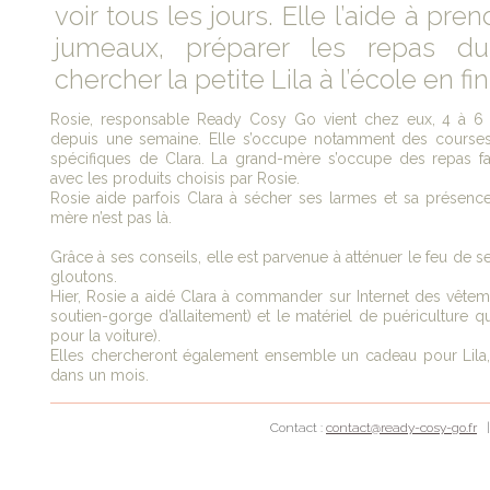
voir tous les jours. Elle l’aide à pre
jumeaux, préparer les repas du
chercher la petite Lila à l’école en fi
Rosie, responsable Ready Cosy Go vient chez eux, 4 à 6 h
depuis une semaine. Elle s’occupe notamment des courses
spécifiques de Clara. La grand-mère s’occupe des repas fa
avec les produits choisis par Rosie.
Rosie aide parfois Clara à sécher ses larmes et sa présence
mère n’est pas là.
Grâce à ses conseils, elle est parvenue à atténuer le feu de se
gloutons.
Hier, Rosie a aidé Clara à commander sur Internet des vête
soutien-gorge d’allaitement) et le matériel de puériculture q
pour la voiture).
Elles chercheront également ensemble un cadeau pour Lila, 
dans un mois.
Contact :
contact@ready-cosy-go.fr